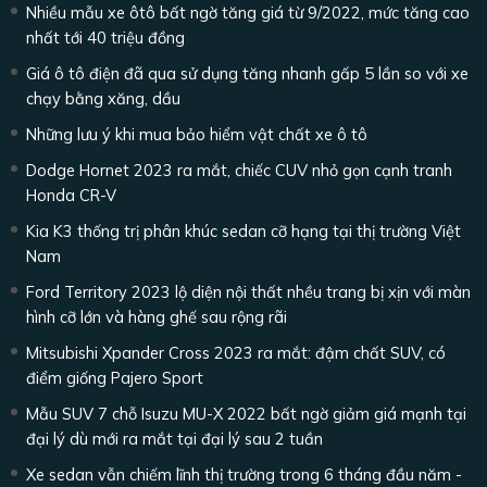
Nhiều mẫu xe ôtô bất ngờ tăng giá từ 9/2022, mức tăng cao
nhất tới 40 triệu đồng
Giá ô tô điện đã qua sử dụng tăng nhanh gấp 5 lần so với xe
chạy bằng xăng, dầu
Những lưu ý khi mua bảo hiểm vật chất xe ô tô
Dodge Hornet 2023 ra mắt, chiếc CUV nhỏ gọn cạnh tranh
Honda CR-V
Kia K3 thống trị phân khúc sedan cỡ hạng tại thị trường Việt
Nam
Ford Territory 2023 lộ diện nội thất nhều trang bị xịn với màn
hình cỡ lớn và hàng ghế sau rộng rãi
Mitsubishi Xpander Cross 2023 ra mắt: đậm chất SUV, có
điểm giống Pajero Sport
Mẫu SUV 7 chỗ Isuzu MU-X 2022 bất ngờ giảm giá mạnh tại
đại lý dù mới ra mắt tại đại lý sau 2 tuần
Xe sedan vẫn chiếm lĩnh thị trường trong 6 tháng đầu năm -