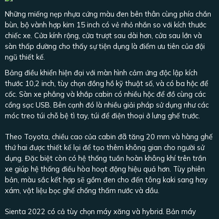
Những miếng nẹp nhựa cứng màu đen bên thân cùng phía chắn
bùn, bộ vành hợp kim 15 inch có vẻ nhỏ nhắn so với kích thước
chiếc xe. Cửa kính rộng, cửa trượt sau dài hơn, cửa sau lớn và
sàn thấp dường cho thấy sự tiện dụng là điểm ưu tiên của đội
ngũ thiết kế.
Bảng điều khiển hiện đại với màn hình cảm ứng độc lập kích
thước 10,2 inch, tùy chọn đồng hồ kỹ thuật số, và có ba hộc để
cốc. Sàn xe phẳng và khắp cabin có nhiều hộc để đồ cùng các
cổng sạc USB. Bên cạnh đó là nhiều giải pháp sử dụng như các
móc treo túi chỗ bệ tì tay, túi để điện thoại ở lưng ghế trước.
Theo Toyota, chiều cao của cabin đã tăng 20 mm và hàng ghế
thứ hai được thiết kế lại để tạo thêm không gian cho người sử
dụng. Đặc biệt còn có hệ thống tuần hoàn không khí trên trần
xe giúp hệ thống điều hòa hoạt động hiệu quả hơn. Tùy phiên
bản, màu sắc kết hợp sẽ gồm đen cho đến tông kaki sang hay
xám, vật liệu bọc ghế chống thấm nước và dầu.
Sienta 2022 có cả tùy chọn máy xăng và hybrid. Bản máy