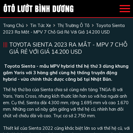
Trang Chủ
Tin Tức Xe
Thị Trường Ô Tô
Toyota Sienta
2023 Ra Mắt - MPV 7 Chỗ Giá Rẻ Với Giá 14.200 USD
TOYOTA SIENTA 2023 RA MẮT - MPV 7 CHỖ
GIÁ RẺ VỚI GIÁ 14.200 USD
Toyota Sienta - mẫu MPV hybrid thế hệ thứ 3 dùng khung
gầm Yaris với 3 hàng ghế cùng hệ thống truyền động
hybrid - vừa chính thức được công bố tại Nhật Bản.
Thế hệ thứ ba của Sienta chia sẻ cùng nền tảng TNGA-B với
Yaris, Yaris Cross, nhưng kích thước lớn hơn so với hai người anh
em. Cụ thể, Sienta dài 4.300 mm, rộng 1.695 mm và cao 1.670
mm. Những con số này gần giống với thế hệ cũ, nhỉnh hơn đôi
chút về chiều dài và cao. Trục cơ sở 2.750 mm.
Thiết kế của Sienta 2022 cũng khác biệt lớn so với thế hệ cũ, với