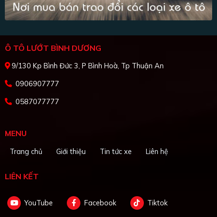
Ô TÔ LƯỚT BÌNH DƯƠNG
9/130 Kp Bình Đức 3, P Bình Hoà, Tp Thuận An
0906907777
0587077777
MENU
Trang chủ
Giới thiệu
Tin tức xe
Liên hệ
LIÊN KẾT
YouTube
Facebook
Tiktok