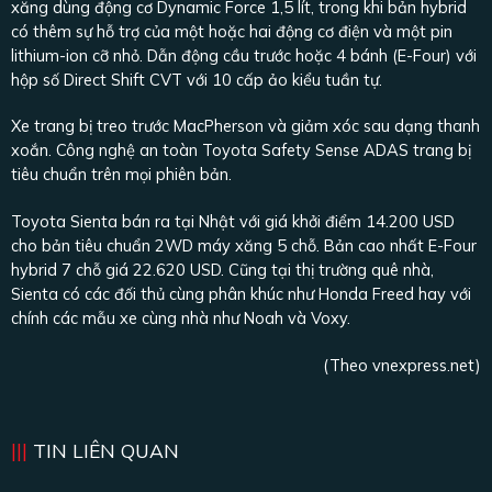
xăng dùng động cơ Dynamic Force 1,5 lít, trong khi bản hybrid
có thêm sự hỗ trợ của một hoặc hai động cơ điện và một pin
lithium-ion cỡ nhỏ. Dẫn động cầu trước hoặc 4 bánh (E-Four) với
hộp số Direct Shift CVT với 10 cấp ảo kiểu tuần tự.
Xe trang bị treo trước MacPherson và giảm xóc sau dạng thanh
xoắn. Công nghệ an toàn Toyota Safety Sense ADAS trang bị
tiêu chuẩn trên mọi phiên bản.
Toyota Sienta bán ra tại Nhật với giá khởi điểm 14.200 USD
cho bản tiêu chuẩn 2WD máy xăng 5 chỗ. Bản cao nhất E-Four
hybrid 7 chỗ giá 22.620 USD. Cũng tại thị trường quê nhà,
Sienta có các đối thủ cùng phân khúc như Honda Freed hay với
chính các mẫu xe cùng nhà như Noah và Voxy.
(Theo vnexpress.net)
TIN LIÊN QUAN