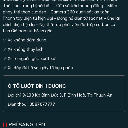
Thái Lan Trang bị nổi bật: – Cửa sổ trời thoáng đãng – Mâm
phay thể thao cực đẹp – Camera 360 quan sát an toàn –
Phanh tay điện tử hiện đại – Đồng hồ điện tử sắc nét – Ghế lái
chỉnh điện tiện lợi – Nội thất da phối viền đỏ + ốp carbon cá
tính Giá bao rút hồ sơ gốc
✅ Xe không đâm đụng
✅ Xe không thủy kích
✅ Xe rõ nguồn gốc, xuất xứ
✅ Xe đầy đủ hồ sơ, giấy tờ hợp pháp
Ô TÔ LƯỚT BÌNH DƯƠNG
Địa chỉ: 9/130 Kp Bình Đức 3, P Bình Hoà, Tp Thuận An
Điện thoại:
0587077777
PHÍ SANG TÊN