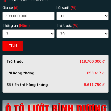
Giá xe
(đ)
Lãi suất
(%)
Thời gian
(Năm)
Trả trước
(%)
TÍNH
Trả trước
119.700.000 đ
Lãi hàng tháng
853.417 đ
Số tiền trả hàng tháng
8.611.750 đ