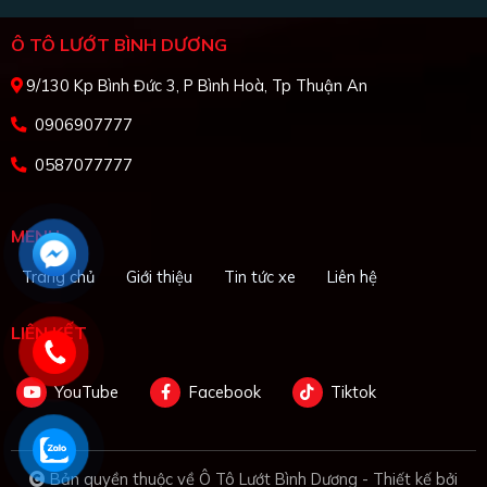
Ô TÔ LƯỚT BÌNH DƯƠNG
9/130 Kp Bình Đức 3, P Bình Hoà, Tp Thuận An
0906907777
0587077777
MENU
Trang chủ
Giới thiệu
Tin tức xe
Liên hệ
LIÊN KẾT
YouTube
Facebook
Tiktok
Bản quyền thuộc về Ô Tô Lướt Bình Dương -
Thiết kế bởi