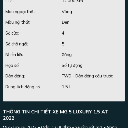
ODO:
12.000 Km
Màu ngoại thất:
Vàng
Màu nội thất:
Đen
Số cửa:
4
Số chỗ ngồi:
5
Nhiên liệu:
Xăng
Hộp số:
Số tự động
Dẫn động:
FWD - Dẫn động cầu trước
Dung tích động cơ:
1.5 L
THÔNG TIN CHI TIẾT XE MG 5 LUXURY 1.5 AT
2022
MG5 Luxury 2022 • Odo: 12.000km – xe còn rất mới • Nhập