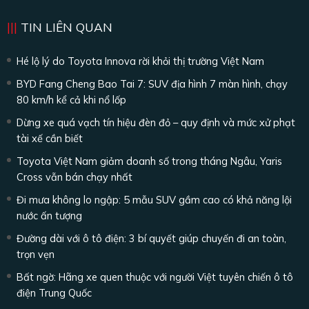
TIN LIÊN QUAN
Hé lộ lý do Toyota Innova rời khỏi thị trường Việt Nam
BYD Fang Cheng Bao Tai 7: SUV địa hình 7 màn hình, chạy
80 km/h kể cả khi nổ lốp
Dừng xe quá vạch tín hiệu đèn đỏ – quy định và mức xử phạt
tài xế cần biết
Toyota Việt Nam giảm doanh số trong tháng Ngâu, Yaris
Cross vẫn bán chạy nhất
Đi mưa không lo ngập: 5 mẫu SUV gầm cao có khả năng lội
nước ấn tượng
Đường dài với ô tô điện: 3 bí quyết giúp chuyến đi an toàn,
trọn vẹn
Bất ngờ: Hãng xe quen thuộc với người Việt tuyên chiến ô tô
điện Trung Quốc