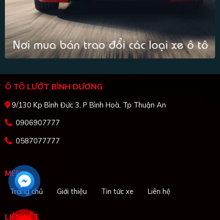
Ô TÔ LƯỚT BÌNH DƯƠNG
9/130 Kp Bình Đức 3, P Bình Hoà, Tp Thuận An
0906907777
0587077777
MENU
Trang chủ
Giới thiệu
Tin tức xe
Liên hệ
LIÊN KẾT