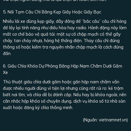
5. Nối Tạm Cầu Chì Bằng Kẹp Giấy Hoặc Giấy Bạc
Nhiều lái xe dùng kẹp giấy, dây đồng để “bắc cầu” cầu chì hỏng
để lấy lại tính năng như điều hòa hay radio. Hành động này làm
mất cơ chế bảo vệ quá tải: một sự cố chập mạch có thể gây
cháy, tan chảy nhựa, hỏng hệ thống điện. Thay cầu chì đúng
thông số hoặc kiểm tra nguyên nhân chập mạch là cách đúng
đắn.
6. Giấu Chìa Khóa Dự Phòng Bằng Hộp Nam Châm Dưới Gầm
Xe
Thủ thuật giấu chìa dưới gầm hoặc gắn hộp nam châm vẫn
được nhiều người dùng vì tiện lợi nhưng cũng rất rủi ro: kẻ trộm
biết nơi tìm, và chìa dễ bị đánh cắp. Nếu hay bị khóa ngoài, nên
cân nhắc hộp khóa số chuyên dụng, dịch vụ khóa số từ nhà sản
xuất hoặc đăng ký chìa thông minh.
(Nguồn:
vietnamnet.vn
)