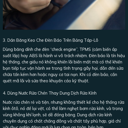
3. Dán Băng Keo Che Đèn Báo Trên Bảng Táp-Lô
Dùng băng dính che đèn “check engine”, TPMS (cảm biến áp
suất lốp) hay ABS là hành vi vô trách nhiệm. Đèn báo là tín hiệu
hệ thống, che giấu nó không khiến lỗi biến mất mà có thể khiến
bạn tiếp tục vận hành xe trong tình trạng gây hại, dẫn đến sửa
chữa tốn kém hơn hoặc nguy cơ tai nạn. Khi có đèn báo, cần
quét mã lỗi và sửa theo khuyến cáo kỹ thuật.
4. Dùng Nước Rửa Chén Thay Dung Dịch Rửa Kính
Nước rửa chén rẻ và tiện, nhưng không thiết kế cho hệ thống rửa
kính ôtô, nó để lại vệt, có thể làm nghẹt bơm rửa kính, và trong
vùng không khí lạnh, sẽ dễ đóng băng. Dung dịch rửa kính
chuyên dụng có chất chống đông và chất tẩy phù hợp, giá chỉ
vài chục nghìn đồng mới là lựa chọn an toàn, bền hơn.