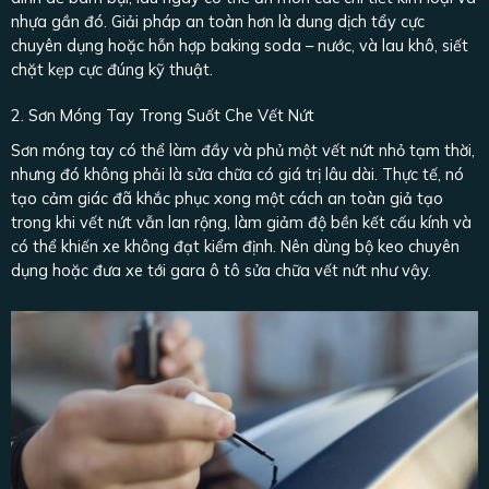
nhựa gần đó. Giải pháp an toàn hơn là dung dịch tẩy cực
chuyên dụng hoặc hỗn hợp baking soda – nước, và lau khô, siết
chặt kẹp cực đúng kỹ thuật.
2. Sơn Móng Tay Trong Suốt Che Vết Nứt
Sơn móng tay có thể làm đầy và phủ một vết nứt nhỏ tạm thời,
nhưng đó không phải là sửa chữa có giá trị lâu dài. Thực tế, nó
tạo cảm giác đã khắc phục xong một cách an toàn giả tạo
trong khi vết nứt vẫn lan rộng, làm giảm độ bền kết cấu kính và
có thể khiến xe không đạt kiểm định. Nên dùng bộ keo chuyên
dụng hoặc đưa xe tới gara ô tô sửa chữa vết nứt như vậy.