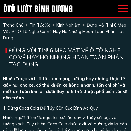
Trang Chủ
Tin Tức Xe
Kinh Nghiệm
Đừng Vội Tin! 6 Mẹo
Vặt Về Ô Tô Nghe Có Vẻ Hay Ho Nhưng Hoàn Toàn Phản Tác
Dụng
ĐỪNG VỘI TIN! 6 MẸO VẶT VỀ Ô TÔ NGHE
CÓ VẺ HAY HO NHƯNG HOÀN TOÀN PHẢN
TÁC DỤNG
Nhiều “mẹo vặt” ô tô trên mạng tưởng hay nhưng thực tế
gây hại cho xe, có thể khiến xe hỏng nhanh, tốn chi phí và
mất an toàn khi lái; dưới đây là 6 thủ thuật phổ biến tài xế
nên tránh.
1. Dùng Coca Cola Để Tẩy Cặn Cực Bình Ắc-Quy
Nhiều người đổ nước ngọt lên cực ắc-quy vì thấy sủi bọt và
tưởng sạch. Tuy nhiên, Coca Cola chứa axit và đường, để lại cặn
dính dễ bám bụi, lâu ngày có thể ăn mòn các chi tiết kim loại và