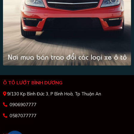
Ô TÔ LƯỚT BÌNH DƯƠNG
9/130 Kp Bình Đức 3, P Bình Hoà, Tp Thuận An
0906907777
0587077777