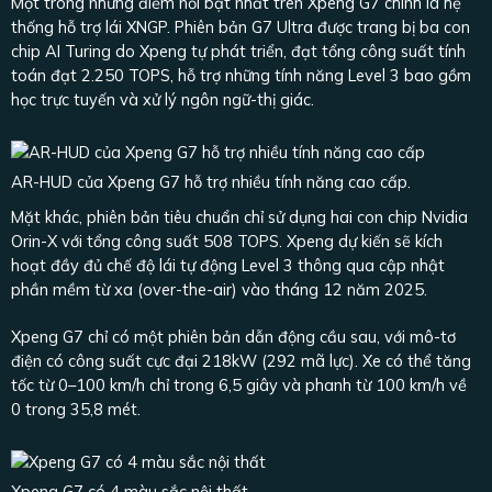
Một trong những điểm nổi bật nhất trên Xpeng G7 chính là hệ
thống hỗ trợ lái XNGP. Phiên bản G7 Ultra được trang bị ba con
chip AI Turing do Xpeng tự phát triển, đạt tổng công suất tính
toán đạt 2.250 TOPS, hỗ trợ những tính năng Level 3 bao gồm
học trực tuyến và xử lý ngôn ngữ-thị giác.
AR-HUD của Xpeng G7 hỗ trợ nhiều tính năng cao cấp.
Mặt khác, phiên bản tiêu chuẩn chỉ sử dụng hai con chip Nvidia
Orin-X với tổng công suất 508 TOPS. Xpeng dự kiến sẽ kích
hoạt đầy đủ chế độ lái tự động Level 3 thông qua cập nhật
phần mềm từ xa (over-the-air) vào tháng 12 năm 2025.
Xpeng G7 chỉ có một phiên bản dẫn động cầu sau, với mô-tơ
điện có công suất cực đại 218kW (292 mã lực). Xe có thể tăng
tốc từ 0–100 km/h chỉ trong 6,5 giây và phanh từ 100 km/h về
0 trong 35,8 mét.
Xpeng G7 có 4 màu sắc nội thất.