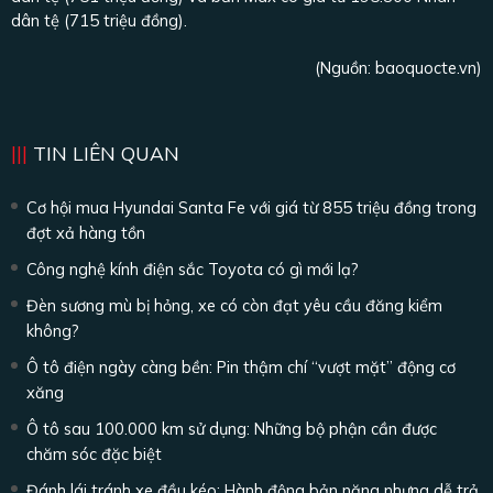
dân tệ (715 triệu đồng).
(Nguồn:
baoquocte.vn
)
TIN LIÊN QUAN
Cơ hội mua Hyundai Santa Fe với giá từ 855 triệu đồng trong
đợt xả hàng tồn
Công nghệ kính điện sắc Toyota có gì mới lạ?
Đèn sương mù bị hỏng, xe có còn đạt yêu cầu đăng kiểm
không?
Ô tô điện ngày càng bền: Pin thậm chí “vượt mặt” động cơ
xăng
Ô tô sau 100.000 km sử dụng: Những bộ phận cần được
chăm sóc đặc biệt
Đánh lái tránh xe đầu kéo: Hành động bản năng nhưng dễ trả