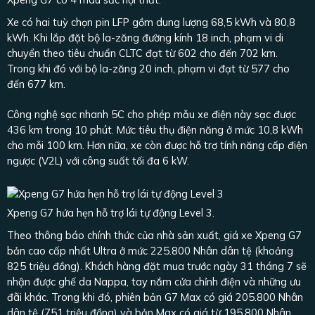
Xe có hai tuỳ chọn pin LFP gồm dung lượng 68,5 kWh và 80,8
kWh. Khi lắp đặt bộ la-zăng đường kính 18 inch, phạm vi di
chuyển theo tiêu chuẩn CLTC đạt từ 602 cho đến 702 km.
Trong khi đó với bộ la-zăng 20 inch, phạm vi đạt từ 577 cho
đến 677 km.
Công nghệ sạc nhanh 5C cho phép mẫu xe điện này sạc được
436 km trong 10 phút. Mức tiêu thụ điện năng ở mức 10,8 kWh
cho mỗi 100 km. Hơn nữa, xe còn được hỗ trợ tính năng cấp điện
ngược (V2L) với công suất tối đa 6 kW.
Xpeng G7 hứa hẹn hỗ trợ lái tự động Level 3.
Theo thông báo chính thức của nhà sản xuất, giá xe Xpeng G7
bản cao cấp nhất Ultra ở mức 225.800 Nhân dân tệ (khoảng
825 triệu đồng). Khách hàng đặt mua trước ngày 31 tháng 7 sẽ
nhận được ghế da Nappa, tay nắm cửa chỉnh điện và những ưu
đãi khác. Trong khi đó, phiên bản G7 Max có giá 205.800 Nhân
dân tệ (751 triệu đồng) và bản Max có giá từ 195.800 Nhân