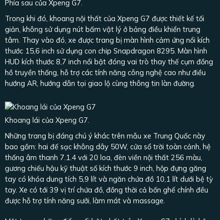
Phía sau của Xpeng G7.
Trong khi đó, khoang nội thất của Xpeng G7 được thiết kế tối
giản, không sử dụng nút bấm vật lý ở bảng điều khiển trung
tâm. Thay vào đó, xe được trang bị màn hình cảm ứng nổi kích
thước 15,6 inch sử dụng con chip Snapdragon 8295. Màn hình
HUD kích thước 8,7 inch nổi bật đóng vai trò thay thế cụm đồng
hồ truyền thống, hỗ trợ các tính năng công nghệ cao như điều
hướng AR, hướng dẫn tại giao lộ cùng thông tin làn đường.
Khoang lái của Xpeng G7.
Những trang bị đáng chú ý khác trên mẫu xe Trung Quốc này
bao gồm: hai đế sạc không dây 50W, cửa sổ trời toàn cảnh, hệ
thống âm thanh 7.1.4 với 20 loa, đèn viền nội thất 256 màu,
gương chiếu hậu kỹ thuật số kích thước 9 inch, hộp đựng găng
tay có khóa dung tích 5,9 lít và ngăn chứa đồ 10,1 lít dưới bệ tỳ
tay. Xe có tới 39 vị trí chứa đồ, đồng thời cả bốn ghế chính đều
được hỗ trợ tính năng sưởi, làm mát và massage.