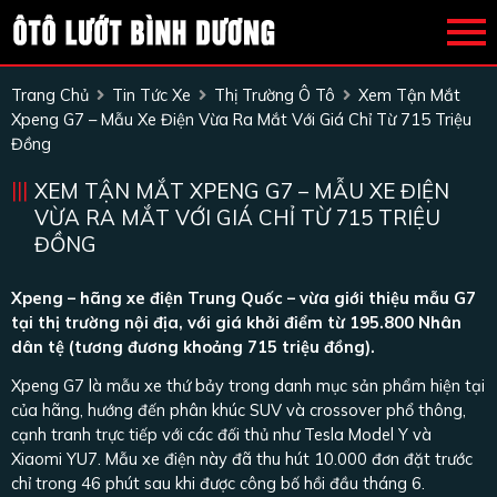
Trang Chủ
Tin Tức Xe
Thị Trường Ô Tô
Xem Tận Mắt
Xpeng G7 – Mẫu Xe Điện Vừa Ra Mắt Với Giá Chỉ Từ 715 Triệu
Đồng
XEM TẬN MẮT XPENG G7 – MẪU XE ĐIỆN
VỪA RA MẮT VỚI GIÁ CHỈ TỪ 715 TRIỆU
ĐỒNG
Xpeng – hãng xe điện Trung Quốc – vừa giới thiệu mẫu G7
tại thị trường nội địa, với giá khởi điểm từ 195.800 Nhân
dân tệ (tương đương khoảng 715 triệu đồng).
Xpeng G7 là mẫu xe thứ bảy trong danh mục sản phẩm hiện tại
của hãng, hướng đến phân khúc SUV và crossover phổ thông,
cạnh tranh trực tiếp với các đối thủ như Tesla Model Y và
Xiaomi YU7. Mẫu xe điện này đã thu hút 10.000 đơn đặt trước
chỉ trong 46 phút sau khi được công bố hồi đầu tháng 6.