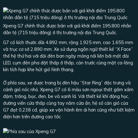
Xpeng G7 chính thức được bán với giá khởi điểm 195.800 nhân
dân tệ (715 triệu đồng) ở thị trường nội địa Trung Quốc.
G7 có kích thước dài 4.892 mm, rộng 1.925 mm, cao 1.655 mm
và trục cơ sở 2.890 mm. Xe sử dụng ngôn ngữ thiết kế “X Face”
thế hệ thứ hai với dải đèn ban ngày mỏng nối liền bởi một dải
LED, cụm đèn pha đặt thấp ở thấp, cản trước cùng mặt ca-lăng
kín tích hợp khe hút gió hình thang.
Ở phía sau, xe được trang bị đèn hậu “Star Ring” đặc trưng và
cánh gió nóc nhỏ. Xpeng G7 có 6 màu sơn ngoại thất gồm xám
đậm, trắng, bạc, đen, be và xanh lá. Với thiết kế khí động học,
đường viền cửa thấp cùng tay nắm cửa ẩn, hệ số cản gió của
G7 đạt 0,238 cd, giúp xe vận hành êm ái hơn cũng như tiết kiệm
điện hơn trên đường cao tốc.