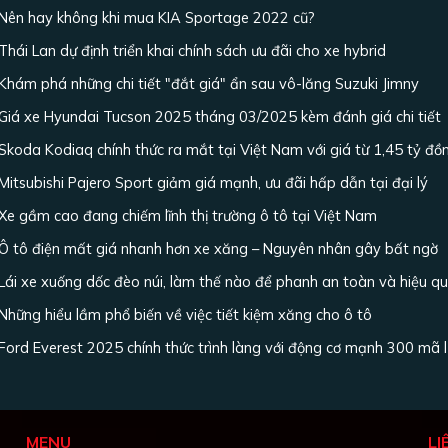
Nên hay không khi mua KIA Sportage 2022 cũ?
Thái Lan dự định triển khai chính sách ưu đãi cho xe hybrid
Khám phá những chi tiết "đắt giá" ẩn sau vô-lăng Suzuki Jimny
Giá xe Hyundai Tucson 2025 tháng 03/2025 kèm đánh giá chi tiết
Skoda Kodiaq chính thức ra mắt tại Việt Nam với giá từ 1,45 tỷ đồ
Mitsubishi Pajero Sport giảm giá mạnh, ưu đãi hấp dẫn tại đại lý
Xe gầm cao đang chiếm lĩnh thị trường ô tô tại Việt Nam
Ô tô điện mất giá nhanh hơn xe xăng – Nguyên nhân gây bất ngờ
Lái xe xuống dốc đèo núi, làm thế nào để phanh an toàn và hiệu q
Những hiểu lầm phổ biến về việc tiết kiệm xăng cho ô tô
Ford Everest 2025 chính thức trình làng với động cơ mạnh 300 mã 
MENU
LI