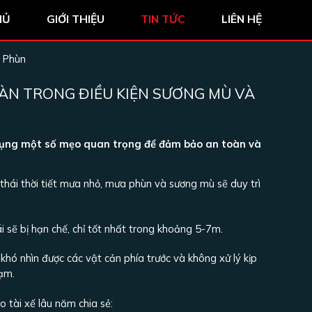
HỦ
GIỚI THIỆU
TIN TỨC
LIÊN HỆ
a Phùn
TOÀN TRONG ĐIỀU KIỆN SƯƠNG MÙ VÀ
p dụng một số mẹo quan trọng để đảm bảo an toàn và
hái thời tiết mưa nhỏ, mưa phùn và sương mù sẽ duy trì
ái sẽ bị hạn chế, chỉ tốt nhất trong khoảng 5-7m.
 khó nhìn được các vật cản phía trước và không xử lý kịp
hạm.
o tài xế lâu năm chia sẻ: