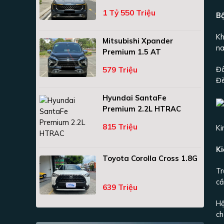
1 Tỷ 550 Triệu
B
Kh
Mitsubishi Xpander
na
Premium 1.5 AT
Đâ
579 Triệu
Đè
Hyundai SantaFe
Premium 2.2L HTRAC
815 Triệu
Ki
Ki
Toyota Corolla Cross 1.8G
Tr
cầ
639 Triệu
Hệ
ch