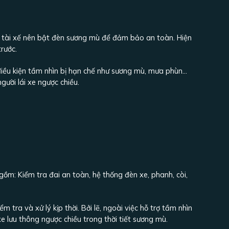
mù, tài xế nên bật đèn sương mù để đảm bảo an toàn. Hiện
rước.
g điều kiện tầm nhìn bị hạn chế như sương mù, mưa phùn…
ười lái xe ngược chiều.
e gồm: Kiểm tra đai an toàn, hệ thống đèn xe, phanh, còi,
 tra và xử lý kịp thời. Bởi lẽ, ngoài việc hỗ trợ tầm nhìn
xe lưu thông ngược chiều trong thời tiết sương mù.