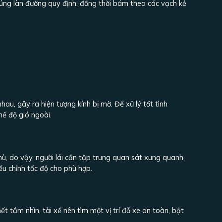
 đúng làn đường quy định, đồng thời bám theo các vạch kẻ
hau, gây ra hiện tượng kính bị mờ. Để xử lý tốt tình
 chế độ gió ngoài.
 mù, do vậy, người lái cần tập trung quan sát xung quanh,
iều chỉnh tốc độ cho phù hợp.
t tầm nhìn, tài xế nên tìm một vị trí đỗ xe an toàn, bật