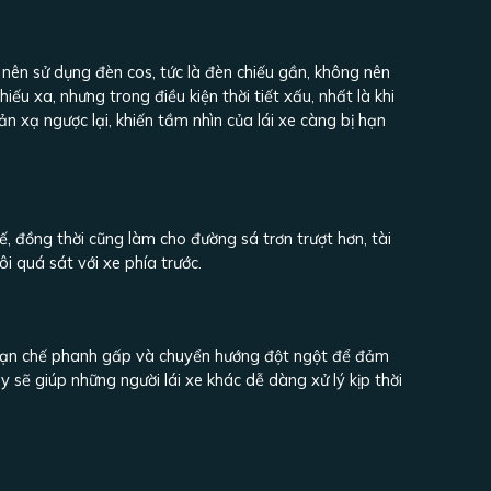
chỉ nên sử dụng đèn cos, tức là đèn chiếu gần, không nên
u xa, nhưng trong điều kiện thời tiết xấu, nhất là khi
 xạ ngược lại, khiến tầm nhìn của lái xe càng bị hạn
hế, đồng thời cũng làm cho đường sá trơn trượt hơn, tài
i quá sát với xe phía trước.
n hạn chế phanh gấp và chuyển hướng đột ngột để đảm
sẽ giúp những người lái xe khác dễ dàng xử lý kịp thời