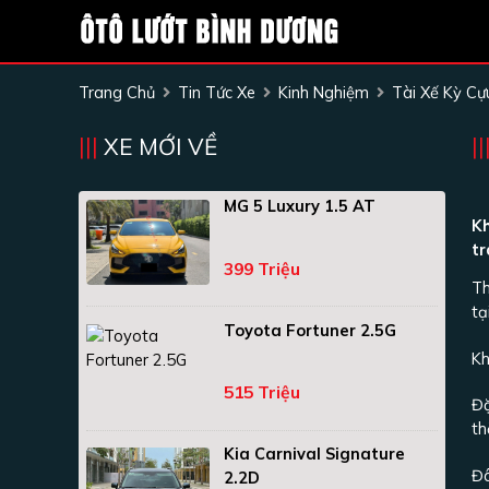
Trang Chủ
Tin Tức Xe
Kinh Nghiệm
Tài Xế Kỳ Cự
XE MỚI VỀ
MG 5 Luxury 1.5 AT
Kh
t
399 Triệu
Th
tạ
Toyota Fortuner 2.5G
Kh
515 Triệu
Đặ
th
Kia Carnival Signature
Đâ
2.2D