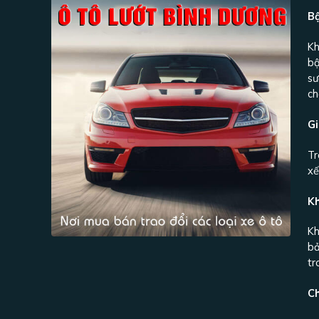
Bậ
Kh
bậ
sư
ch
Gi
Tr
xế
K
Kh
bả
tr
C