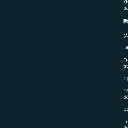
Kh
đư
(Ả
Lấ
Tr
tr
T
Tầ
đặ
D
Tr
đè