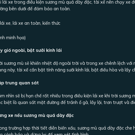
i lái xe trong điều kiện sương mù quá dày đặc, tài xế nên chạy xe
ờng bên dưới để đảm bảo an toàn.
nh minh họa)
y gió ngoài, bật sưởi kính lái
ời sương mù sẽ khiến nhiệt độ ngoài trời và trong xe chênh lệch với n
ạng này, tài xế cần bật tính năng sưởi kính lái, bật điều hòa và lấy
ập trung quan sát
m nhìn sẽ bị hạn chế rất nhiều trong điều kiện lái xe khi trời sương
c biệt là quan sát mặt đường để tránh ổ gà, lầy lội, trơn trượt và đ
ừng xe nếu sương mù quá dày đặc
ong trường hợp thời tiết diễn biến xấu, sương mù quá dày đặc che hế
n cảnh báo và dừng lại để xem xét tình hình.