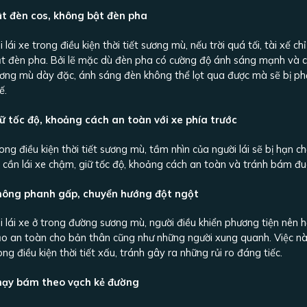
t đèn cos, không bật đèn pha
i lái xe trong điều kiện thời tiết sương mù, nếu trời quá tối, tài xế 
t đèn pha. Bởi lẽ mặc dù đèn pha có cường độ ánh sáng mạnh và chiế
ơng mù dày đặc, ánh sáng đèn không thể lọt qua được mà sẽ bị phản
ế.
ữ tốc độ, khoảng cách an toàn với xe phía trước
ong điều kiện thời tiết sương mù, tầm nhìn của người lái sẽ bị hạn c
 cần lái xe chậm, giữ tốc độ, khoảng cách an toàn và tránh bám đuô
hông phanh gấp, chuyển hướng đột ngột
i lái xe ở trong đường sương mù, người điều khiển phương tiện nê
o an toàn cho bản thân cũng như những người xung quanh. Việc này 
ong điều kiện thời tiết xấu, tránh gây ra những rủi ro đáng tiếc.
hạy bám theo vạch kẻ đường