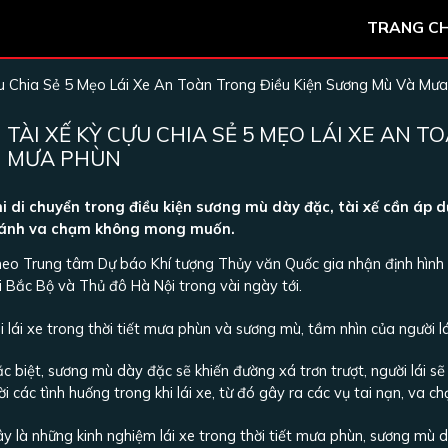
TRANG C
u Chia Sẻ 5 Mẹo Lái Xe An Toàn Trong Điều Kiện Sương Mù Và Mư
TÀI XẾ KỲ CỰU CHIA SẺ 5 MẸO LÁI XE AN 
MƯA PHÙN
i di chuyển trong điều kiện sương mù dày đặc, tài xế cần á
ránh va chạm không mong muốn.
eo Trung tâm Dự báo Khí tượng Thủy văn Quốc gia nhận định hình t
i Bắc Bộ và Thủ đô Hà Nội trong vài ngày tới.
i lái xe trong thời tiết mưa phùn và sương mù, tầm nhìn của người l
c biệt, sương mù dày đặc sẽ khiến đường xá trơn trượt, người lái sẽ
ời các tình huống trong khi lái xe, từ đó gây ra các vụ tai nạn, va c
y là những kinh nghiệm lái xe trong thời tiết mưa phùn, sương mù d