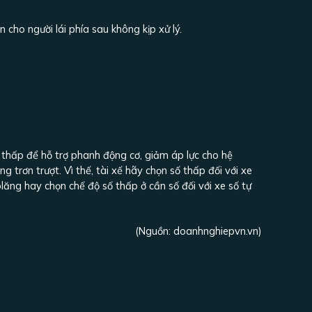
cho người lái phía sau không kịp xử lý.
ố thấp để hỗ trợ phanh động cơ, giảm áp lực cho hệ
trơn trượt. Vì thế, tài xế hãy chọn số thấp đối với xe
ăng hay chọn chế độ số thấp ở cần số đối với xe số tự
(Nguồn:
doanhnghiepvn.vn
)