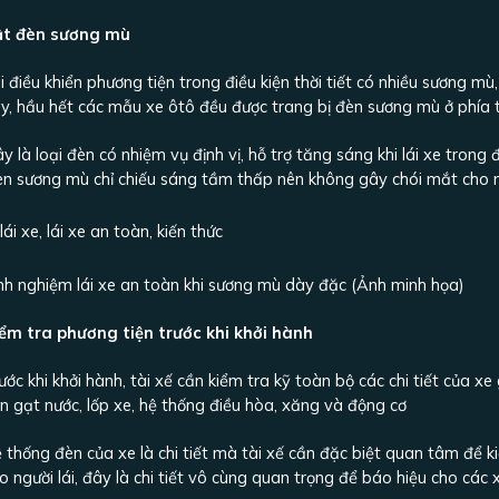
ật đèn sương mù
i điều khiển phương tiện trong điều kiện thời tiết có nhiều sương 
y, hầu hết các mẫu xe ôtô đều được trang bị đèn sương mù ở phía t
y là loại đèn có nhiệm vụ định vị, hỗ trợ tăng sáng khi lái xe tron
n sương mù chỉ chiếu sáng tầm thấp nên không gây chói mắt cho ng
nh nghiệm lái xe an toàn khi sương mù dày đặc (Ảnh minh họa)
ểm tra phương tiện trước khi khởi hành
ước khi khởi hành, tài xế cần kiểm tra kỹ toàn bộ các chi tiết của x
n gạt nước, lốp xe, hệ thống điều hòa, xăng và động cơ
 thống đèn của xe là chi tiết mà tài xế cần đặc biệt quan tâm để kiểm
o người lái, đây là chi tiết vô cùng quan trọng để báo hiệu cho các 