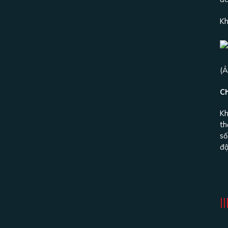
Kh
(Ả
Ch
Kh
th
số
độ