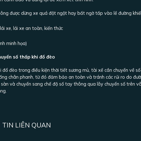
ông được dừng xe quá đột ngột hay bất ngờ tấp vào lề đường khiến 
nh minh họa)
uyển số thấp khi đổ đèo
i đổ đèo trong điều kiện thời tiết sương mù, tài xế cần chuyển về s
ống chân phanh, từ đó đảm bảo an toàn và tránh các rủi ro do đường 
 sàn và chuyển sang chế độ số tay thông qua lẫy chuyển số trên vôl
ng.
TIN LIÊN QUAN