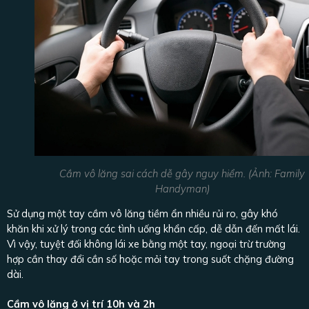
Cầm vô lăng sai cách dễ gây nguy hiểm. (Ảnh: Family
Handyman)
Sử dụng một tay cầm vô lăng tiềm ẩn nhiều rủi ro, gây khó
khăn khi xử lý trong các tình uống khẩn cấp, dễ dẫn đến mất lái.
Vì vậy, tuyệt đối không lái xe bằng một tay, ngoại trừ trường
hợp cần thay đổi cần số hoặc mỏi tay trong suốt chặng đường
dài.
Cầm vô lăng ở vị trí 10h và 2h