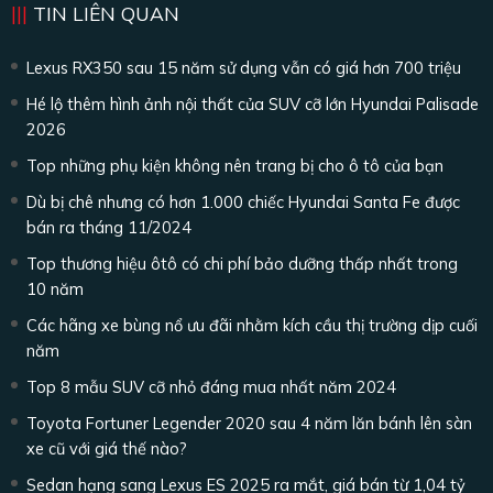
TIN LIÊN QUAN
Lexus RX350 sau 15 năm sử dụng vẫn có giá hơn 700 triệu
Hé lộ thêm hình ảnh nội thất của SUV cỡ lớn Hyundai Palisade
2026
Top những phụ kiện không nên trang bị cho ô tô của bạn
Dù bị chê nhưng có hơn 1.000 chiếc Hyundai Santa Fe được
bán ra tháng 11/2024
Top thương hiệu ôtô có chi phí bảo dưỡng thấp nhất trong
10 năm
Các hãng xe bùng nổ ưu đãi nhằm kích cầu thị trường dịp cuối
năm
Top 8 mẫu SUV cỡ nhỏ đáng mua nhất năm 2024
Toyota Fortuner Legender 2020 sau 4 năm lăn bánh lên sàn
xe cũ với giá thế nào?
Sedan hạng sang Lexus ES 2025 ra mắt, giá bán từ 1,04 tỷ