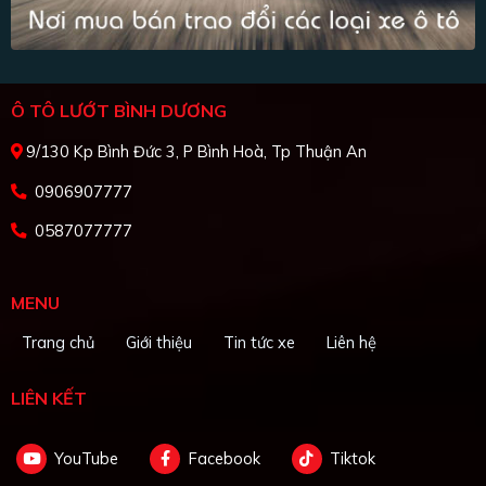
Ô TÔ LƯỚT BÌNH DƯƠNG
9/130 Kp Bình Đức 3, P Bình Hoà, Tp Thuận An
0906907777
0587077777
MENU
Trang chủ
Giới thiệu
Tin tức xe
Liên hệ
LIÊN KẾT
YouTube
Facebook
Tiktok