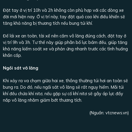
Đặt tay ở vị trí 10h và 2h không còn phù hợp với các dòng xe
đời mới hiện nay. Ở vị trí này, tay đặt quá cao khi điều khiển sẽ
tăng khả năng bị thương tích nếu bung túi khí.
Để lái xe an toàn, tài xế nên cầm vô lăng đúng cách, đặt tay ở
vị trí 9h và 3h. Tư thế này giúp phân bổ lực bám đều, giúp tăng
khả năng kiểm soát xe và phản ứng nhanh trước các tình huống
khẩn cấp.
Ngồi sát vô lăng
Khi xảy ra va chạm giữa hai xe, thông thường túi hơi an toàn sẽ
bung ra. Do đó, nếu ngồi sát vô lăng sẽ rất nguy hiểm. Mỗi túi
khí đều chứa khí nitơ, nếu gặp sự cố khí nitơ sẽ gây áp lực đẩy
nắp vô lăng nhằm giảm bớt thương tích.
(Nguồn:
vtcnews.vn
)