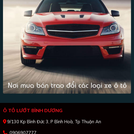
Ô TÔ LƯỚT BÌNH DƯƠNG
9/130 Kp Bình Đức 3, P Bình Hoà, Tp Thuận An
0906907777