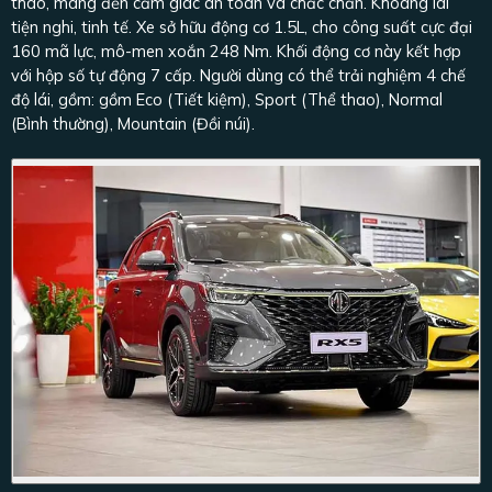
thao, mang đến cảm giác an toàn và chắc chắn. Khoang lái
tiện nghi, tinh tế. Xe sở hữu động cơ 1.5L, cho công suất cực đại
160 mã lực, mô-men xoắn 248 Nm. Khối động cơ này kết hợp
với hộp số tự động 7 cấp. Người dùng có thể trải nghiệm 4 chế
độ lái, gồm: gồm Eco (Tiết kiệm), Sport (Thể thao), Normal
(Bình thường), Mountain (Đồi núi).