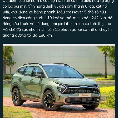
Ưu điểm của xe nằm ở các tiện ích sẵn có như điều hòa tự động
có lọc bụi mịn, tính năng định vị, dàn âm thanh 6 loa, kết nối
wifi, khởi động xe bằng phanh. Mẫu crossover 5 chỗ sở hữu
động cơ điện công suất 110 kW và mô-men xoắn 242 Nm, dẫn
động cầu trước và sử dụng loại pin Lithium-ion có tuổi thọ cao.
Với chế độ sạc nhanh, chỉ cần 15 phút sạc, xe có thể di chuyển
quãng đường tối đa 180 km.