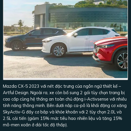
Mazda CX-5 2023 với nét đặc trưng của ngôn ngữ thiết kế –
Artful Design. Ngoài ra, xe còn bổ sung 2 gói tùy chọn trang bị
cao cấp cùng hệ thống an toàn chủ động i-Activsense với nhiều
tính năng thông minh. Bên dưới nắp ca-pô là khối động cơ xăng
SkyActiv-G đầy cơ bắp và khỏe khoắn với 2 tùy chọn 2.0L và
2.5L cải tiến (giảm 15% mức tiêu hao nhiên liệu và tăng 15%
mô-men xoắn ở dải tốc độ thấp).