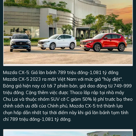
Mazda CX-5: Giá lăn bánh 789 triệu đồng-1,081 tỷ đồng
Mazda CX-5 2023 ra mắt Việt Nam với mức giá "hủy diệt".
Bảng giá hiện nay có tới 7 phiên bản, giá dao động từ 749-999
triệu đồng. Cộng thêm việc được Thaco lắp ráp tại nhà máy
Chu Lai và thuộc nhóm SUV cỡ C giảm 50% lệ phí trước bạ theo
chính sách ưu đãi của Chính phủ, Mazda CX-5 trở thành lựa
chọn hấp dẫn nhất tại thời điểm này khi giá lăn bánh tạm tính
chỉ 789 triệu đồng-1,081 tỷ đồng.