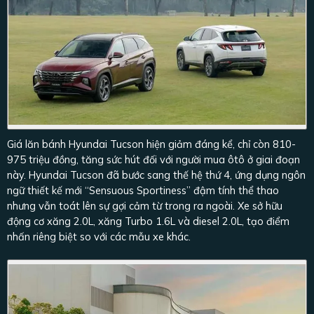
Giá lăn bánh Hyundai Tucson hiện giảm đáng kể, chỉ còn 810-
975 triệu đồng, tăng sức hút đối với người mua ôtô ở giai đoạn
này. Hyundai Tucson đã bước sang thế hệ thứ 4, ứng dụng ngôn
ngữ thiết kế mới “Sensuous Sportiness” đậm tính thể thao
nhưng vẫn toát lên sự gợi cảm từ trong ra ngoài. Xe sở hữu
động cơ xăng 2.0L, xăng Turbo 1.6L và diesel 2.0L, tạo điểm
nhấn riêng biệt so với các mẫu xe khác.