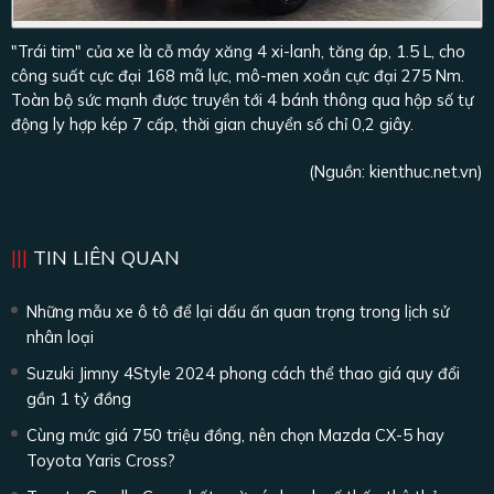
"Trái tim" của xe là cỗ máy xăng 4 xi-lanh, tăng áp, 1.5 L, cho
công suất cực đại 168 mã lực, mô-men xoắn cực đại 275 Nm.
Toàn bộ sức mạnh được truyền tới 4 bánh thông qua hộp số tự
động ly hợp kép 7 cấp, thời gian chuyển số chỉ 0,2 giây.
(Nguồn:
kienthuc.net.vn
)
TIN LIÊN QUAN
Những mẫu xe ô tô để lại dấu ấn quan trọng trong lịch sử
nhân loại
Suzuki Jimny 4Style 2024 phong cách thể thao giá quy đổi
gần 1 tỷ đồng
Cùng mức giá 750 triệu đồng, nên chọn Mazda CX-5 hay
Toyota Yaris Cross?