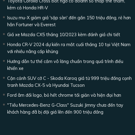
Toyota Corolla Cross bất ngờ có doanh số thấp thê thảm,
kém cả Honda HR-V
Isuzu mu-X giảm giá 'sập sàn' đến gần 150 triệu đồng, rẻ hơn
hẳn Fortuner và Everest
Giá xe Mazda CX5 tháng 10/2023 kèm đánh giá chi tiết
Honda CR-V 2024 dự kiến ra mắt cuối tháng 10 tại Việt Nam
với nhiều nâng cấp khủng
Hướng dẫn tư thế cầm vô lăng chuẩn trong quá trình điều
khiển xe
Cận cảnh SUV cỡ C - Skoda Karoq giá từ 999 triệu đồng cạnh
tranh Mazda CX-5 và Hyundai Tucson
Ford âm đổi logo, bỏ hết chrome tối giản và hiện đại hơn
"Tiểu Mercedes-Benz G-Class" Suzuki Jimny chưa đến tay
khách hàng đã bị đội giá lên đến 900 triệu đồng