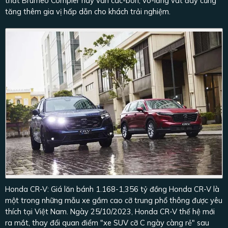
thất Brumeo Compier hay vân các-bon, vô-lăng vát đáy cũng
tăng thêm gia vị hấp dẫn cho khách trải nghiệm.
Honda CR-V: Giá lăn bánh 1.168-1,356 tỷ đồng Honda CR-V là
một trong những mẫu xe gầm cao cỡ trung phổ thông được yêu
thích tại Việt Nam. Ngày 25/10/2023, Honda CR-V thế hệ mới
ra mắt, thay đổi quan điểm "xe SUV cỡ C ngày càng rẻ" sau