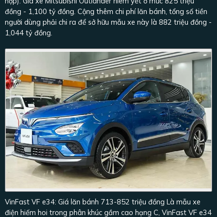
hợp). Giá xe Mitsubishi Outlander niêm yết ở mức 825 triệu
đồng - 1,100 tỷ đồng. Cộng thêm chi phí lăn bánh, tổng số tiền
người dùng phải chi ra để sở hữu mẫu xe này là 882 triệu đồng -
1,044 tỷ đồng.
VinFast VF e34: Giá lăn bánh 713-852 triệu đồng Là mẫu xe
điện hiếm hoi trong phân khúc gầm cao hạng C, VinFast VF e34