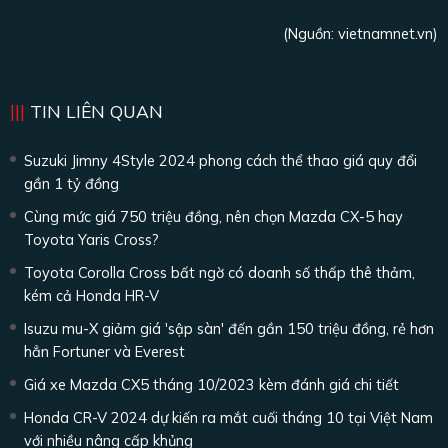
(Nguồn:
vietnamnet.vn
)
TIN LIÊN QUAN
Suzuki Jimny 4Style 2024 phong cách thể thao giá quy đổi
gần 1 tỷ đồng
Cùng mức giá 750 triệu đồng, nên chọn Mazda CX-5 hay
Toyota Yaris Cross?
Toyota Corolla Cross bất ngờ có doanh số thấp thê thảm,
kém cả Honda HR-V
Isuzu mu-X giảm giá 'sập sàn' đến gần 150 triệu đồng, rẻ hơn
hẳn Fortuner và Everest
Giá xe Mazda CX5 tháng 10/2023 kèm đánh giá chi tiết
Honda CR-V 2024 dự kiến ra mắt cuối tháng 10 tại Việt Nam
với nhiều nâng cấp khủng