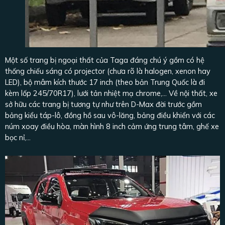
Một số trang bị ngoại thất của Taga đáng chú ý gồm có hệ
thống chiếu sáng có projector (chưa rõ là halogen, xenon hay
LED), bộ mâm kích thước 17 inch (theo bản Trung Quốc là đi
kèm lốp 245/70R17), lưới tản nhiệt mạ chrome,... Về nội thất, xe
sở hữu các trang bị tương tự như trên D-Max đời trước gồm
bảng kiểu táp-lô, đồng hồ sau vô-lăng, bảng điều khiển với các
núm xoay điều hòa, màn hình 8 inch cảm ứng trung tâm, ghế xe
bọc nỉ,...