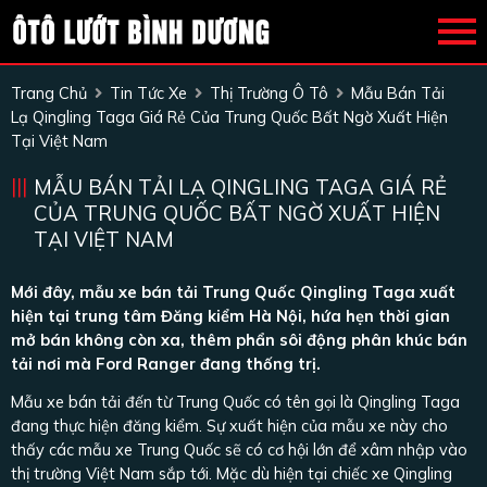
Trang Chủ
Tin Tức Xe
Thị Trường Ô Tô
Mẫu Bán Tải
Lạ Qingling Taga Giá Rẻ Của Trung Quốc Bất Ngờ Xuất Hiện
Tại Việt Nam
MẪU BÁN TẢI LẠ QINGLING TAGA GIÁ RẺ
CỦA TRUNG QUỐC BẤT NGỜ XUẤT HIỆN
TẠI VIỆT NAM
Mới đây, mẫu xe bán tải Trung Quốc Qingling Taga xuất
hiện tại trung tâm Đăng kiểm Hà Nội, hứa hẹn thời gian
mở bán không còn xa, thêm phẩn sôi động phân khúc bán
tải nơi mà Ford Ranger đang thống trị.
Mẫu xe bán tải đến từ Trung Quốc có tên gọi là Qingling Taga
đang thực hiện đăng kiểm. Sự xuất hiện của mẫu xe này cho
thấy các mẫu xe Trung Quốc sẽ có cơ hội lớn để xâm nhập vào
thị trường Việt Nam sắp tới. Mặc dù hiện tại chiếc xe Qingling