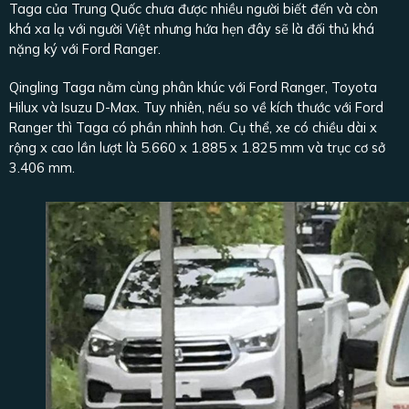
Taga của Trung Quốc chưa được nhiều người biết đến và còn
khá xa lạ với người Việt nhưng hứa hẹn đây sẽ là đối thủ khá
nặng ký với Ford Ranger.
Qingling Taga nằm cùng phân khúc với Ford Ranger, Toyota
Hilux và Isuzu D-Max. Tuy nhiên, nếu so về kích thước với Ford
Ranger thì Taga có phần nhỉnh hơn. Cụ thể, xe có chiều dài x
rộng x cao lần lượt là 5.660 x 1.885 x 1.825 mm và trục cơ sở
3.406 mm.