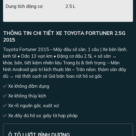
Dung tích động cơ:
2.5 L
THÔNG TIN CHI TIẾT XE TOYOTA FORTUNER 2.5G
2015
Toyota Fortuner 2015 – Máy dầu số sàn, 1 cầu | Xe bền lành,
kinh tế • Odo 13 vạn km • Động cơ dầu 2.5L + số sàn →
khỏe, bền, tiết kiệm nhiên liệu Trang bị & tình trạng: – Màn
hình Android giải trí kích thước lớn – Trần nilon, thảm sàn đầy
đủ → nội thất sạch sẽ Giá bán: bao rút hồ sơ gốc
✅ Xe không đâm đụng
✅ Xe không thủy kích
✅ Xe rõ nguồn gốc, xuất xứ
✅ Xe đầy đủ hồ sơ, giấy tờ hợp pháp
Ô TÔ LƯỚT BÌNH DƯƠNG