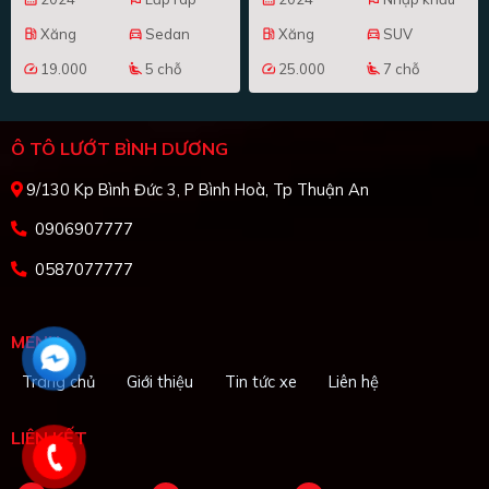
Xăng
Sedan
Xăng
SUV
local_gas_station
directions_car
local_gas_station
directions_car
19.000
5 chỗ
25.000
7 chỗ
speed
airline_seat_recline_extra
speed
airline_seat_recline_extra
Ô TÔ LƯỚT BÌNH DƯƠNG
9/130 Kp Bình Đức 3, P Bình Hoà, Tp Thuận An
0906907777
0587077777
MENU
Trang chủ
Giới thiệu
Tin tức xe
Liên hệ
LIÊN KẾT