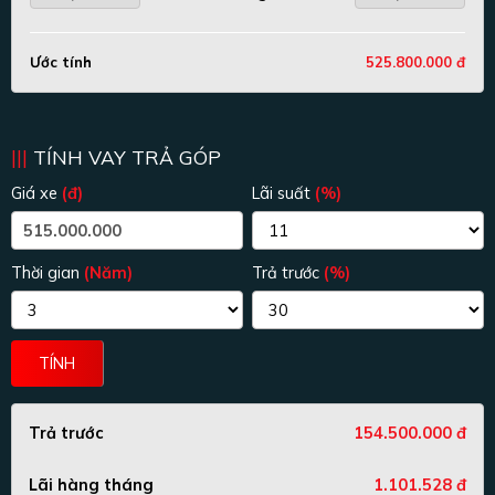
Ước tính
525.800.000 đ
TÍNH VAY TRẢ GÓP
Giá xe
(đ)
Lãi suất
(%)
Thời gian
(Năm)
Trả trước
(%)
TÍNH
Trả trước
154.500.000 đ
Lãi hàng tháng
1.101.528 đ