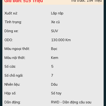
Giá bán: 515 Triệu
Trả trước: 154 Triệu
Xuất xứ:
Lắp ráp
Tình trạng:
Xe cũ
Dòng xe:
SUV
ODO:
130.000 Km
Màu ngoại thất:
Bạc
Màu nội thất:
Kem
Số cửa:
5
Số chỗ ngồi:
7
Nhiên liệu:
Dầu
Hộp số:
Số tay
Dẫn động:
RWD - Dẫn động cầu sau